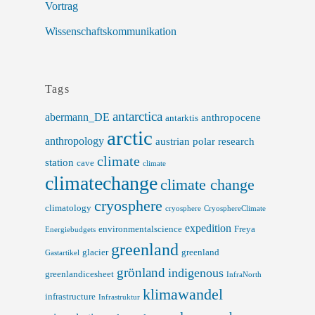
Vortrag
Wissenschaftskommunikation
Tags
antarctica
abermann_DE
anthropocene
antarktis
arctic
anthropology
austrian polar research
climate
station
cave
climate
climatechange
climate change
cryosphere
climatology
cryosphere
CryosphereClimate
expedition
environmentalscience
Freya
Energiebudgets
greenland
glacier
greenland
Gastartikel
grönland
indigenous
greenlandicesheet
InfraNorth
klimawandel
infrastructure
Infrastruktur