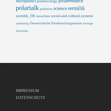
polarresearch
microplastics
polarecology
polartalk
sermilik
science
pollution
sermilik_DE
social-and-cultural-systems
snow2rain
Österreichische Polarforschungsstation
zackenberg
ökologie
ökosystem
IMPRESSUM
DATENSCHUTZ