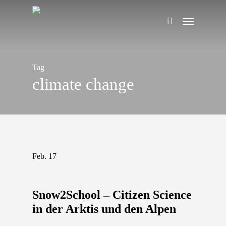
Skip
Menu
to
search
main
content
Tag
climate change
Feb.
17
Snow2School – Citizen Science
in der Arktis und den Alpen