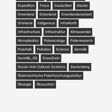
Expedition
Freya
Gastartikel
Glacier
Greenland
Greenland
Greenlandicesheet
Grönland
Indigenous
InfraNorth
Infrastructure
Infrastruktur
Klimawandel
Microplastics
Polarecology
Polarresearch
Polartalk
Pollution
Science
Sermilik
Sermilik_DE
Snow2rain
Social-And-Cultural-Systems
Zackenberg
Österreichische Polarforschungsstation
Ökologie
Ökosystem