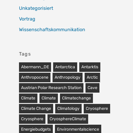
Unkategorisiert
Vortrag
Wissenschaftskommunikation
Tags
Abermann_DE
Antarctica
Antarktis
Anthropocene
Anthropology
Arctic
Austrian Polar Research Station
Cave
Climate
Climate
Climatechange
Climate Change
Climatology
Cryosphere
Cryosphere
CryosphereClimate
Energiebudgets
Environmentalscience