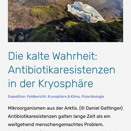
Die kalte Wahrheit:
Antibiotikaresistenzen
in der Kryosphäre
Expedition
,
Feldbericht
,
Kryosphäre & Klima
,
Polarökologie
Mikroorganismen aus der Arktis. (© Daniel Gattinger)
Antibiotikaresistenzen galten lange Zeit als ein
weitgehend menschengemachtes Problem,