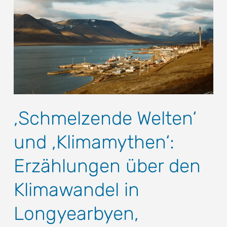
‚Schmelzende Welten‘
und ‚Klimamythen‘:
Erzählungen über den
Klimawandel in
Longyearbyen,