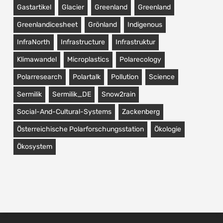
Gastartikel
Glacier
Greenland
Greenland
Greenlandicesheet
Grönland
Indigenous
InfraNorth
Infrastructure
Infrastruktur
Klimawandel
Microplastics
Polarecology
Polarresearch
Polartalk
Pollution
Science
Sermilik
Sermilik_DE
Snow2rain
Social-And-Cultural-Systems
Zackenberg
Österreichische Polarforschungsstation
Ökologie
Ökosystem