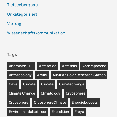
Tiefseebergbau
Unkategorisiert
Vortrag
Wissenschaftskommunikation
Tags
Abermann_DE
Antarctica
Antarktis
Anthropocene
Anthropology
Arctic
Austrian Polar Research Station
Cave
Climate
Climate
Climatechange
Climate Change
Climatology
Cryosphere
Cryosphere
CryosphereClimate
Energiebudgets
Environmentalscience
Expedition
Freya