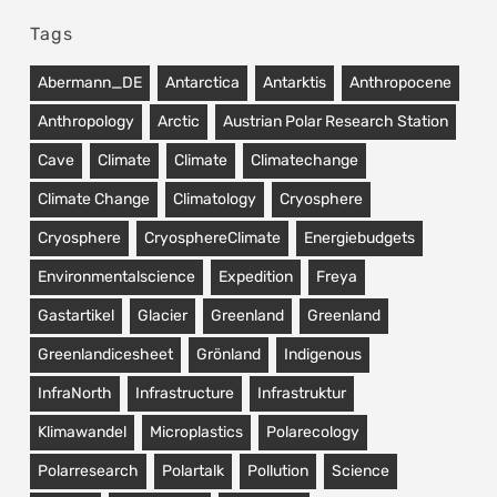
Tags
Abermann_DE
Antarctica
Antarktis
Anthropocene
Anthropology
Arctic
Austrian Polar Research Station
Cave
Climate
Climate
Climatechange
Climate Change
Climatology
Cryosphere
Cryosphere
CryosphereClimate
Energiebudgets
Environmentalscience
Expedition
Freya
Gastartikel
Glacier
Greenland
Greenland
Greenlandicesheet
Grönland
Indigenous
InfraNorth
Infrastructure
Infrastruktur
Klimawandel
Microplastics
Polarecology
Polarresearch
Polartalk
Pollution
Science