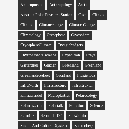
Anthropocene
Anthropology
Arctic
Austrian Polar Research Station
Cave
Climate
Climate
Climatechange
Climate Change
Climatology
Cryosphere
Cryosphere
CryosphereClimate
Energiebudgets
Environmentalscience
Expedition
Freya
Gastartikel
Glacier
Greenland
Greenland
Greenlandicesheet
Grönland
Indigenous
InfraNorth
Infrastructure
Infrastruktur
Klimawandel
Microplastics
Polarecology
Polarresearch
Polartalk
Pollution
Science
Sermilik
Sermilik_DE
Snow2rain
Social-And-Cultural-Systems
Zackenberg