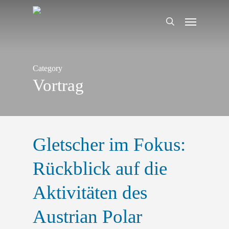
Skip
Menu
to
search
main
content
Category
Vortrag
Gletscher im Fokus:
Rückblick auf die
Aktivitäten des
Austrian Polar