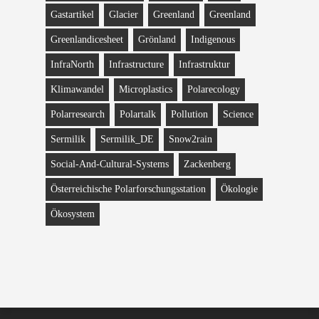
Gastartikel
Glacier
Greenland
Greenland
Greenlandicesheet
Grönland
Indigenous
InfraNorth
Infrastructure
Infrastruktur
Klimawandel
Microplastics
Polarecology
Polarresearch
Polartalk
Pollution
Science
Sermilik
Sermilik_DE
Snow2rain
Social-And-Cultural-Systems
Zackenberg
Österreichische Polarforschungsstation
Ökologie
Ökosystem