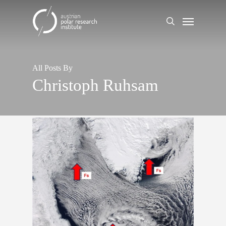
Skip
Menu
to
search
main
content
All Posts By
Christoph Ruhsam