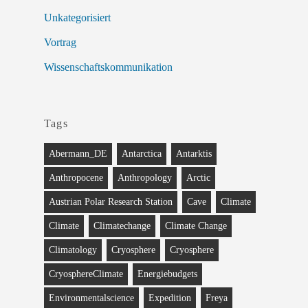
Unkategorisiert
Vortrag
Wissenschaftskommunikation
Tags
Abermann_DE
Antarctica
Antarktis
Anthropocene
Anthropology
Arctic
Austrian Polar Research Station
Cave
Climate
Climate
Climatechange
Climate Change
Climatology
Cryosphere
Cryosphere
CryosphereClimate
Energiebudgets
Environmentalscience
Expedition
Freya