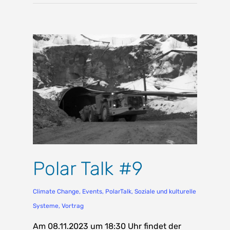
Polar Talk #9
Climate Change
,
Events
,
PolarTalk
,
Soziale und kulturelle
Systeme
,
Vortrag
Am 08.11.2023 um 18:30 Uhr findet der