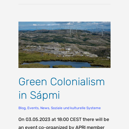
Green Colonialism
in Sápmi
Blog
,
Events
,
News
,
Soziale und kulturelle Systeme
On 03.05.2023 at 18:00 CEST there will be
an event co-organized by APRI member