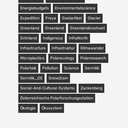
Energiebudgets
Environmentalscience
Expedition
Freya
Gastartikel
Glacier
Greenland
Greenland
Greenlandicesheet
Grönland
Indigenous
InfraNorth
Infrastructure
Infrastruktur
Klimawandel
Microplastics
Polarecology
Polarresearch
Polartalk
Pollution
Science
Sermilik
Sermilik_DE
Snow2rain
Social-And-Cultural-Systems
Zackenberg
Österreichische Polarforschungsstation
Ökologie
Ökosystem