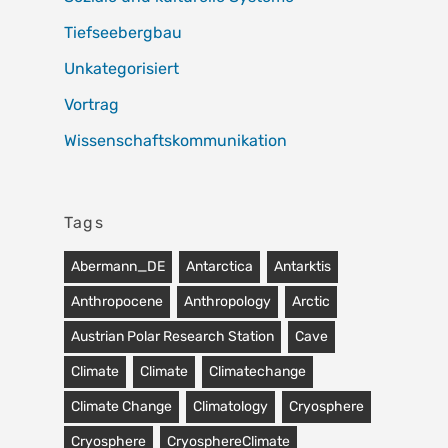
Tiefseebergbau
Unkategorisiert
Vortrag
Wissenschaftskommunikation
Tags
Abermann_DE
Antarctica
Antarktis
Anthropocene
Anthropology
Arctic
Austrian Polar Research Station
Cave
Climate
Climate
Climatechange
Climate Change
Climatology
Cryosphere
Cryosphere
CryosphereClimate