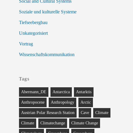
Social and Cultural Systems
Soziale und kulturelle Systeme
Tiefseebergbau
Unkategorisiert
Vortrag
Wissenschaftskommunikation
Tags
Abermann_DE
Antarctica
Antarktis
Anthropocene
Anthropology
Arctic
Austrian Polar Research Station
Cave
Climate
Climate
Climatechange
Climate Change