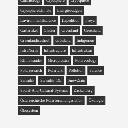
Climatology
Cryosphere
Cryosphere
CryosphereClimate
Energiebudgets
Environmentalscience
Expedition
Freya
Gastartikel
Glacier
Greenland
Greenland
Greenlandicesheet
Grönland
Indigenous
InfraNorth
Infrastructure
Infrastruktur
Klimawandel
Microplastics
Polarecology
Polarresearch
Polartalk
Pollution
Science
Sermilik
Sermilik_DE
Snow2rain
Social-And-Cultural-Systems
Zackenberg
Österreichische Polarforschungsstation
Ökologie
Ökosystem