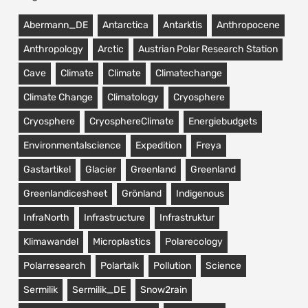
Abermann_DE
Antarctica
Antarktis
Anthropocene
Anthropology
Arctic
Austrian Polar Research Station
Cave
Climate
Climate
Climatechange
Climate Change
Climatology
Cryosphere
Cryosphere
CryosphereClimate
Energiebudgets
Environmentalscience
Expedition
Freya
Gastartikel
Glacier
Greenland
Greenland
Greenlandicesheet
Grönland
Indigenous
InfraNorth
Infrastructure
Infrastruktur
Klimawandel
Microplastics
Polarecology
Polarresearch
Polartalk
Pollution
Science
Sermilik
Sermilik_DE
Snow2rain