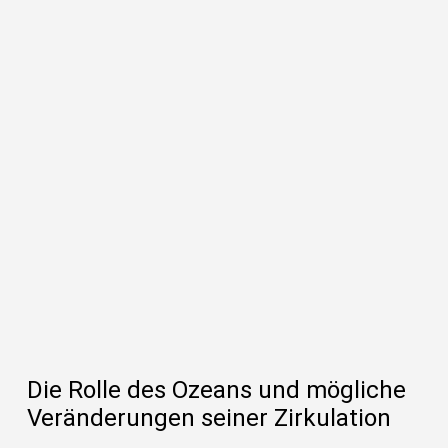
Prof. Leopold Haimberger
Die Rolle des Ozeans und mögliche
Veränderungen seiner Zirkulation
„Die Quantifizierung der atmosphärischen,