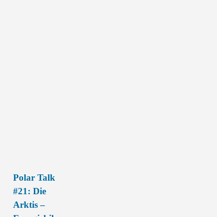
Polar Talk
Polar
#21: Die
Talk
Arktis –
#21: