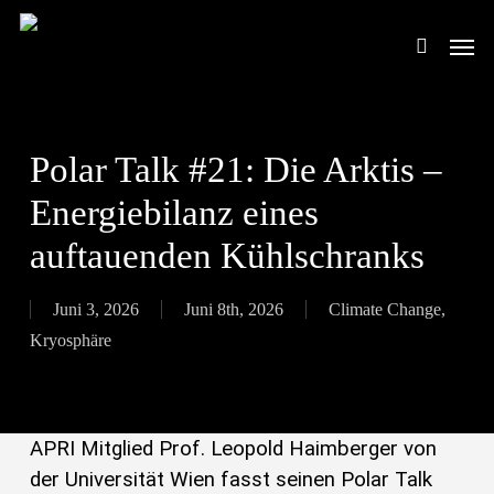
Skip
Men
to
search
main
content
Polar Talk #21: Die Arktis –
Energiebilanz eines
auftauenden Kühlschranks
Juni 3, 2026
Juni 8th, 2026
Climate Change
,
Kryosphäre
APRI Mitglied Prof. Leopold Haimberger von
der Universität Wien fasst seinen Polar Talk