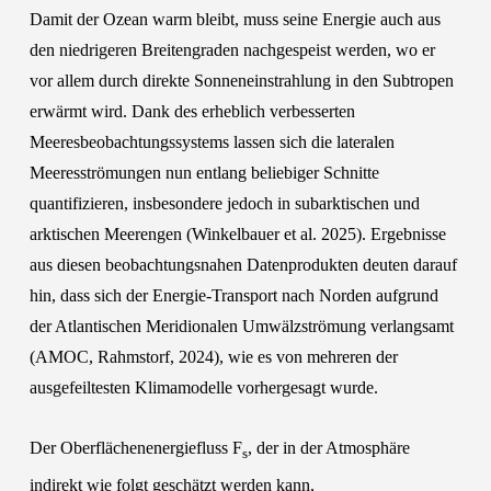
ozeanischen und kryosphärischen
Damit der Ozean warm bleibt, muss seine Energie auch aus
Komponenten des arktischen
den niedrigeren Breitengraden nachgespeist werden, wo er
Energiekreislaufs ist entscheidend für ein
vor allem durch direkte Sonneneinstrahlung in den Subtropen
umfassendes Verständnis des Klimawandels
erwärmt wird. Dank des erheblich verbesserten
in der Arktis.“
Meeresbeobachtungssystems lassen sich die lateralen
Meeresströmungen nun entlang beliebiger Schnitte
quantifizieren, insbesondere jedoch in subarktischen und
arktischen Meerengen (Winkelbauer et al. 2025). Ergebnisse
aus diesen beobachtungsnahen Datenprodukten deuten darauf
hin, dass sich der Energie-Transport nach Norden aufgrund
der Atlantischen Meridionalen Umwälzströmung verlangsamt
(AMOC, Rahmstorf, 2024), wie es von mehreren der
ausgefeiltesten Klimamodelle vorhergesagt wurde.
Der Oberflächenenergiefluss F
, der in der Atmosphäre
s
indirekt wie folgt geschätzt werden kann,