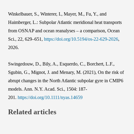
Winkelbauer, S., Winterer, I., Mayer, M., Fu, Y., and
Haimberger, L.: Subpolar Atlantic meridional heat transports
from OSNAP and ocean reanalyses – a comparison, Ocean
Sci., 22, 629–651,
https://doi.org/10.5194/os-22-629-2026
,
2026.
Swingedouw, D., Bily, A., Esquerdo, C., Borchert, L.F.,
Sgubin, G., Mignot, J. and Menary, M. (2021), On the risk of
abrupt changes in the North Atlantic subpolar gyre in CMIP6
models. Ann. N.Y. Acad. Sci., 1504: 187-
201.
https://doi.org/10.1111/nyas.14659
Related articles
Polar
Talk