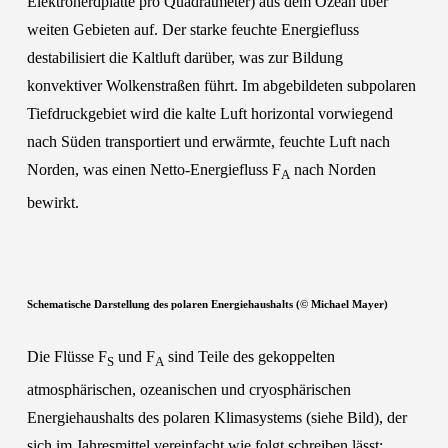
Elektroherdplatte pro Quadratmeter) aus dem Ozean über
weiten Gebieten auf. Der starke feuchte Energiefluss
destabilisiert die Kaltluft darüber, was zur Bildung
konvektiver Wolkenstraßen führt. Im abgebildeten subpolaren
Tiefdruckgebiet wird die kalte Luft horizontal vorwiegend
nach Süden transportiert und erwärmte, feuchte Luft nach
Norden, was einen Netto-Energiefluss F
nach Norden
A
bewirkt.
Schematische Darstellung des polaren Energiehaushalts (© Michael Mayer)
Die Flüsse F
und F
sind Teile des gekoppelten
S
A
atmosphärischen, ozeanischen und cryosphärischen
Energiehaushalts des polaren Klimasystems (siehe Bild), der
sich im Jahresmittel vereinfacht wie folgt schreiben lässt: